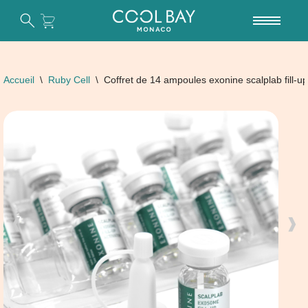
Aller
au
contenu
Accueil
\
Ruby Cell
\
Coffret de 14 ampoules exonine scalplab fill-up