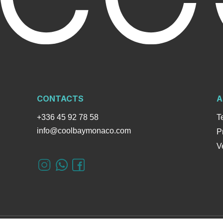
CONTACTS
A
+336 45 92 78 58
T
info@coolbaymonaco.com
P
V