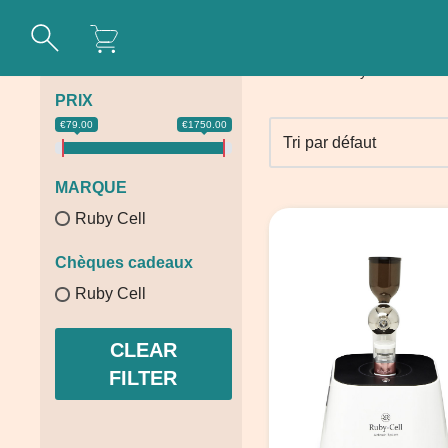
Aller
Accueil
\
Ruby Cell
au
PRIX
contenu
€79.00
€1750.00
MARQUE
Ruby Cell
Chèques cadeaux
Ruby Cell
CLEAR
FILTER