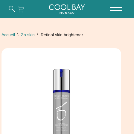
Aller
au
contenu
Accueil
\
Zo skin
\
Retinol skin brightener