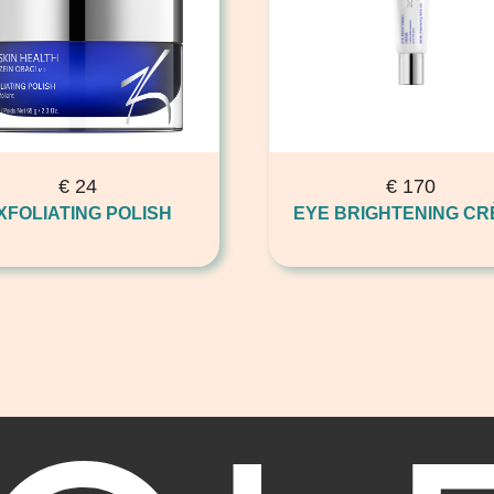
€
24
€
170
XFOLIATING POLISH
EYE BRIGHTENING C