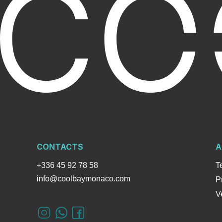
CONTACTS
A
+336 45 92 78 58
T
info@coolbaymonaco.com
P
V