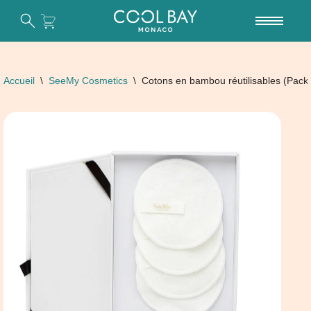
Aller
au
contenu
Accueil
\
SeeMy Cosmetics
\
Cotons en bambou réutilisables (Pack