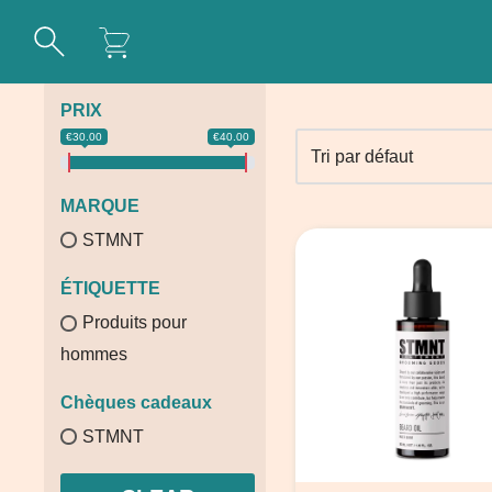
Aller
Accueil
\
STMNT
au
PRIX
contenu
€30.00
€40.00
MARQUE
STMNT
ÉTIQUETTE
Produits pour
hommes
Chèques cadeaux
STMNT