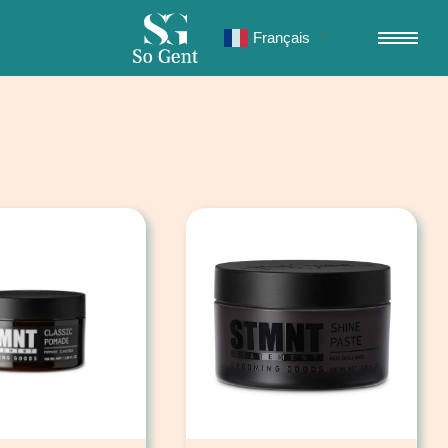
Français
▼
6 résultats affichés